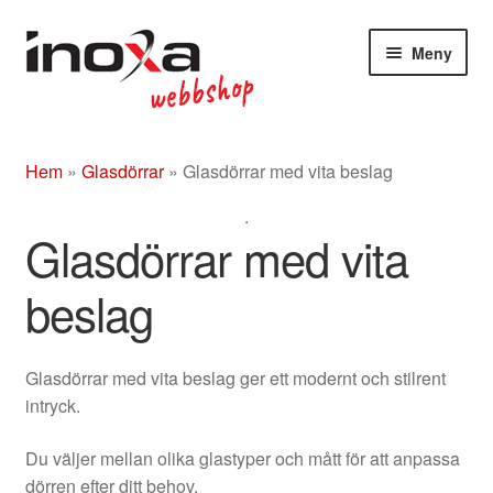
Hoppa
Hoppa
Meny
till
till
navigering
innehåll
Butik
Hem
»
Glasdörrar
»
Glasdörrar med vita beslag
Om
.
Beslag rostfritt/mässing/svart
Glasdörrar med vita
Entrétak
beslag
Glasdörrar
Glasdörrar med vita beslag ger ett modernt och stilrent
Kompletta ledstänger
intryck.
Du väljer mellan olika glastyper och mått för att anpassa
dörren efter ditt behov.