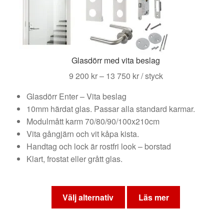
Glasdörr med vita beslag
Prisintervall:
9 200
kr
–
13 750
kr
/ styck
9
Glasdörr Enter – Vita beslag
200 kr
10mm härdat glas. Passar alla standard karmar.
till
Modulmått karm 70/80/90/100x210cm
13
Vita gångjärn och vit kåpa kista.
750 kr
Handtag och lock är rostfri look – borstad
Klart, frostat eller grått glas.
Den
här
Välj alternativ
Läs mer
produkten
har