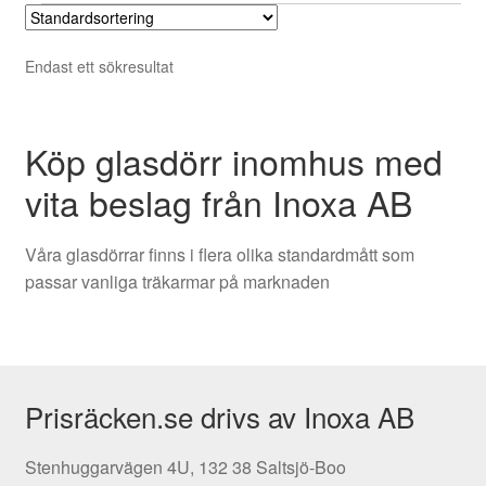
flera
varianter.
Endast ett sökresultat
De
olika
alternativen
Köp glasdörr inomhus med
kan
väljas
vita beslag från Inoxa AB
på
produktsidan
Våra glasdörrar finns i flera olika standardmått som
passar vanliga träkarmar på marknaden
Prisräcken.se drivs av Inoxa AB
Stenhuggarvägen 4U, 132 38 Saltsjö-Boo