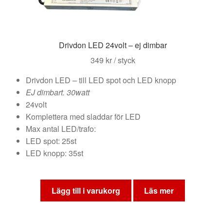
på
produktsidan
Drivdon LED 24volt – ej dimbar
349
kr
/ styck
Drivdon LED – till LED spot och LED knopp
EJ dimbart. 30watt
24volt
Komplettera med sladdar för LED
Max antal LED/trafo:
LED spot: 25st
LED knopp: 35st
Lägg till i varukorg
Läs mer