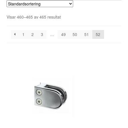
flera
varianter.
Visar 460–465 av 465 resultat
De
olika
alternativen
1
2
3
…
49
50
51
52
kan
väljas
på
produktsidan