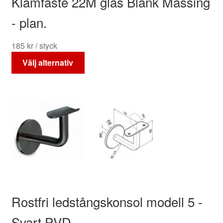
Klämfäste 22M glas Blank Mässing
produktsidan
- plan.
185
kr
/ styck
Den
Välj alternativ
här
produkten
har
flera
varianter.
De
olika
alternativen
kan
väljas
på
Rostfri ledstångskonsol modell 5 -
produktsidan
Svart PVD