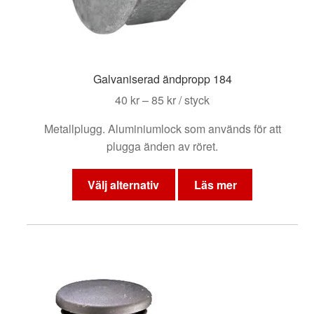
Galvaniserad ändpropp 184
Prisintervall:
40
kr
–
85
kr
/ styck
40 kr
Metallplugg. Aluminiumlock som används för att
till
plugga änden av röret.
85 kr
Den
här
Välj alternativ
Läs mer
produkten
har
flera
varianter.
De
olika
alternativen