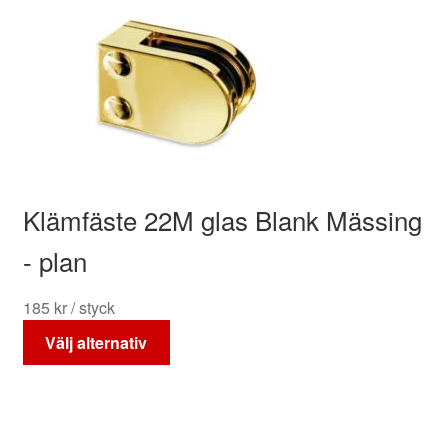
har
24
flera
200 kr
varianter.
De
olika
alternativen
kan
väljas
på
Klämfäste 22M glas Blank Mässing
produktsidan
- plan
185
kr
/ styck
Den
Välj alternativ
här
produkten
har
flera