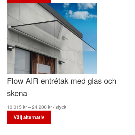
här
produkten
har
flera
varianter.
De
olika
alternativen
kan
väljas
på
Flow AIR entrétak med glas och
produktsidan
skena
Prisintervall:
10 015
kr
–
24 200
kr
/ styck
Den
10
Välj alternativ
här
015 kr
produkten
till