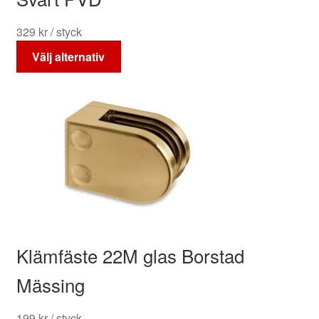
329
kr
/ styck
Den
Välj alternativ
här
produkten
har
flera
varianter.
De
olika
alternativen
kan
väljas
på
Klämfäste 22M glas Borstad
produktsidan
Mässing
199
kr
/ styck