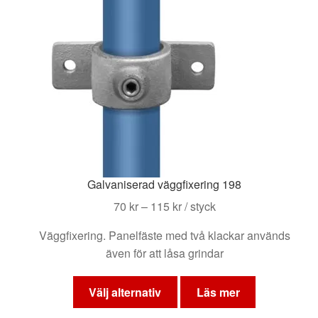
Galvaniserad väggfixering 198
Prisintervall:
70
kr
–
115
kr
/ styck
70 kr
Väggfixering. Panelfäste med två klackar används
till
även för att låsa grindar
115 kr
Den
här
Välj alternativ
Läs mer
produkten