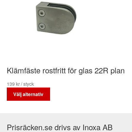
varianter.
De
olika
alternativen
kan
väljas
på
produktsidan
Klämfäste rostfritt för glas 22R plan
139
kr
/ styck
Den
Välj alternativ
här
produkten
har
flera
Prisräcken.se drivs av Inoxa AB
varianter.