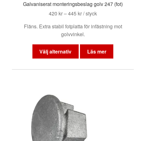
Galvaniserat monteringsbeslag golv 247 (fot)
Prisintervall:
420
kr
–
445
kr
/ styck
420 kr
Fläns. Extra stabil fotplatta för infästning mot
till
golvvinkel.
445 kr
Den
här
Välj alternativ
Läs mer
produkten
har
flera
varianter.
De
olika
alternativen
kan
väljas
på
produktsidan