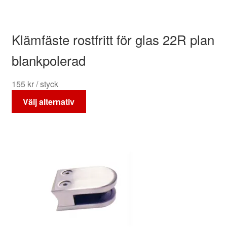
produktsidan
Klämfäste rostfritt för glas 22R plan
blankpolerad
155
kr
/ styck
Den
Välj alternativ
här
produkten
har
flera
varianter.
De
olika
alternativen
kan
väljas