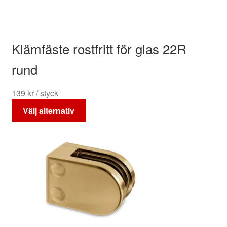
på
produktsidan
Klämfäste rostfritt för glas 22R
rund
139
kr
/ styck
Den
Välj alternativ
här
produkten
har
flera
varianter.
De
olika
alternativen
kan