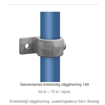
har
flera
varianter.
De
olika
alternativen
kan
väljas
på
produktsidan
Galvaniserad enkelsidig väggfixering 199
Prisintervall:
55
kr
–
75
kr
/ styck
55 kr
Enkelsidigt väggfixering. Justeringsskruv fram. Beslag
till