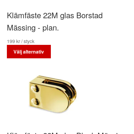
väljas
på
Klämfäste 22M glas Borstad
produktsidan
Mässing - plan.
199
kr
/ styck
Den
Välj alternativ
här
produkten
har
flera
varianter.
De
olika
alternativen
kan
väljas
på