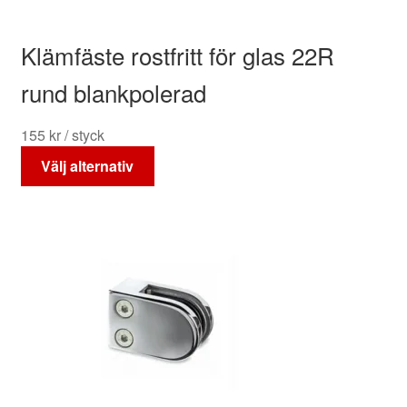
Klämfäste rostfritt för glas 22R
rund blankpolerad
155
kr
/ styck
Den
Välj alternativ
här
produkten
har
flera
varianter.
De
olika
alternativen
kan
väljas
på