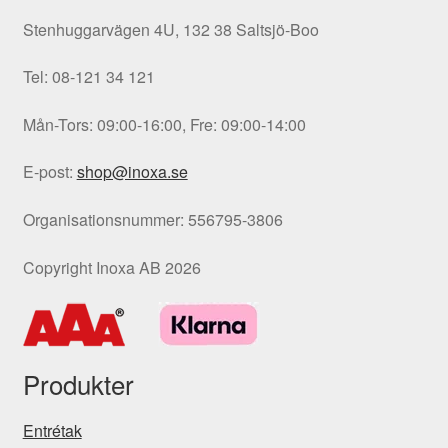
De
Stenhuggarvägen 4U, 132 38 Saltsjö-Boo
olika
alternativen
Tel: 08-121 34 121
kan
väljas
Mån-Tors: 09:00-16:00, Fre: 09:00-14:00
på
produktsidan
E-post:
shop@inoxa.se
Organisationsnummer: 556795-3806
Copyright Inoxa AB 2026
Produkter
Entrétak