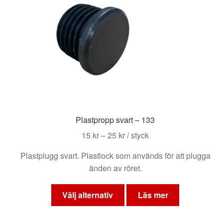
alternativen
kan
väljas
på
produktsidan
Plastpropp svart – 133
Prisintervall:
15
kr
–
25
kr
/ styck
15 kr
Plastplugg svart. Plastlock som används för att plugga
till
änden av röret.
25 kr
Den
här
Välj alternativ
Läs mer
produkten
har