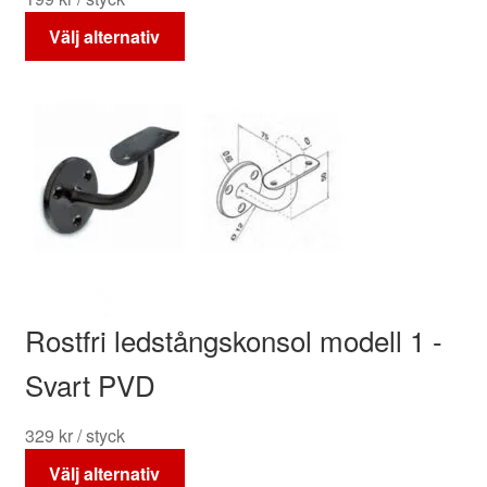
Den
Välj alternativ
här
produkten
har
flera
varianter.
De
olika
alternativen
kan
väljas
på
Rostfri ledstångskonsol modell 1 -
produktsidan
Svart PVD
329
kr
/ styck
Den
Välj alternativ