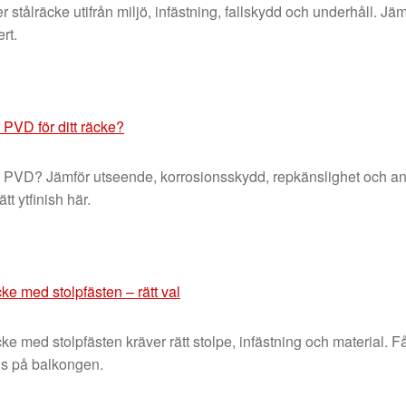
er stålräcke utifrån miljö, infästning, fallskydd och underhåll. Jä
ert.
rt PVD för ditt räcke?
vart PVD? Jämför utseende, korrosionsskydd, repkänslighet och a
tt ytfinish här.
e med stolpfästen – rätt val
 med stolpfästen kräver rätt stolpe, infästning och material. Få
s på balkongen.