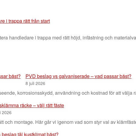
 i trappa rätt från start
ra handledare i trappa med rätt höjd, infästning och materialva
PVD beslag vs galvaniserade – vad passar bäst?
8 juli 2026
ende, korrosionsskydd, användning och kostnad för att välja rätt
sklämma räcke – välj rätt fäste
li 2026
tt och montage. Här går vi igenom vad som styr val av klämfäste
a beslag tål kustklimat bäst?