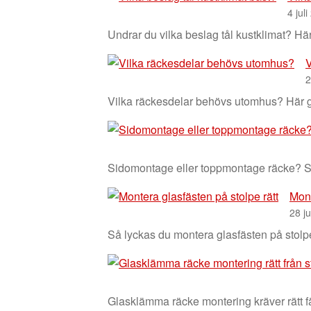
4 jul
Undrar du vilka beslag tål kustklimat? Hä
V
2
Vilka räckesdelar behövs utomhus? Här går
Sidomontage eller toppmontage räcke? Se s
Mont
28 j
Så lyckas du montera glasfästen på stolpe
Glasklämma räcke montering kräver rätt fä