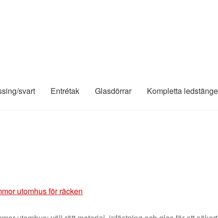
ssing/svart
Entrétak
Glasdörrar
Kompletta ledstänge
ämmor utomhus för räcken
mor utomhus: välj rätt material, infästning och glas för ett säkert