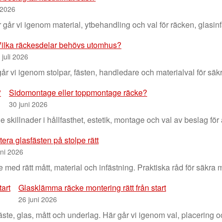
i 2026
r går vi igenom material, ytbehandling och val för räcken, glasi
ilka räckesdelar behövs utomhus?
 juli 2026
 vi igenom stolpar, fästen, handledare och materialval för säkr
Sidomontage eller toppmontage räcke?
30 juni 2026
killnader i hållfasthet, estetik, montage och val av beslag för 
era glasfästen på stolpe rätt
uni 2026
 med rätt mått, material och infästning. Praktiska råd för säkra
Glasklämma räcke montering rätt från start
26 juni 2026
ste, glas, mått och underlag. Här går vi igenom val, placering o