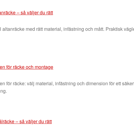
tanräcke – så väljer du rätt
ill altanräcke med rätt material, infästning och mått. Praktisk vä
sten för räcke och montage
sten för räcke: välj material, infästning och dimension för ett säk
ong.
lräcke – så väljer du rätt