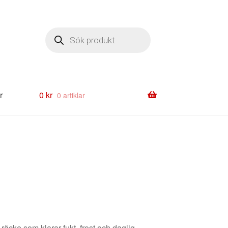
Produktsökning
r
0
kr
0 artiklar
 räcke som klarar fukt, frost och daglig