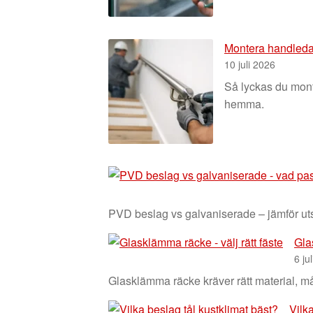
Montera handledare
10 juli 2026
Så lyckas du monte
hemma.
PVD beslag vs galvaniserade – jämför utse
Gla
6 ju
Glasklämma räcke kräver rätt material, må
Vilk