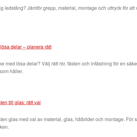
ig ledstång? Jämför grepp, material, montage och uttryck för att v
ösa delar – planera rätt
 med lösa delar? Välj rätt rör, fästen och infästning för en säker
som håller.
n till glas: rätt val
ten glas med val av material, glas, hålbilder och montage. För sä
iken.