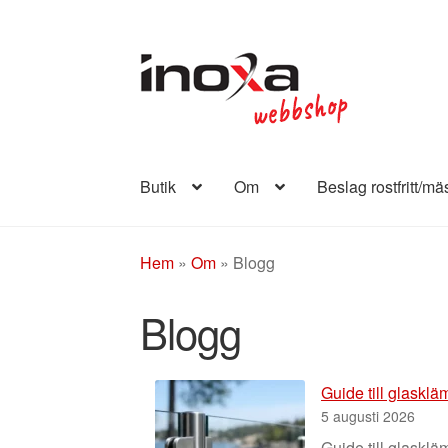
Hoppa
Hoppa
till
till
navigering
innehåll
Butik
Om
Beslag rostfritt/mä
Hem
»
Om
»
Blogg
Blogg
Guide till glaskl
5 augusti 2026
Guide till glaskläm