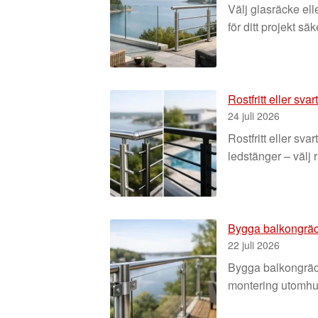
Välj glasräcke ell
för ditt projekt säk
Rostfritt eller sva
24 juli 2026
Rostfritt eller s
ledstänger – välj rä
Bygga balkongräck
22 juli 2026
Bygga balkongräcke
montering utomhu