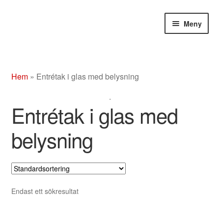
Hoppa
Hoppa
Meny
till
till
navigering
innehåll
Butik
Hem
»
Entrétak i glas med belysning
Om
.
Beslag rostfritt/mässing/svart
Entrétak i glas med
Entrétak
belysning
Glasdörrar
Kompletta ledstänger
Endast ett sökresultat