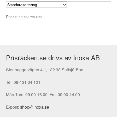
flera
varianter.
Endast ett sökresultat
De
olika
alternativen
kan
väljas
på
Prisräcken.se drivs av Inoxa AB
produktsidan
Stenhuggarvägen 4U, 132 38 Saltsjö-Boo
Tel: 08-121 34 121
Mån-Tors: 09:00-16:00, Fre: 09:00-14:00
E-post:
shop@inoxa.se