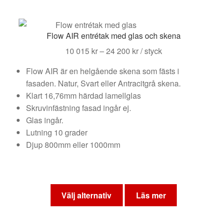
Flow AIR entrétak med glas och skena
Prisintervall:
10 015
kr
–
24 200
kr
/ styck
10
Flow AIR är en helgående skena som fästs i
015 kr
fasaden. Natur, Svart eller Antracitgrå skena.
till
Klart 16,76mm härdad lamellglas
24
Skruvinfästning fasad ingår ej.
200 kr
Glas ingår.
Lutning 10 grader
Djup 800mm eller 1000mm
Den
här
Välj alternativ
Läs mer
produkten
har