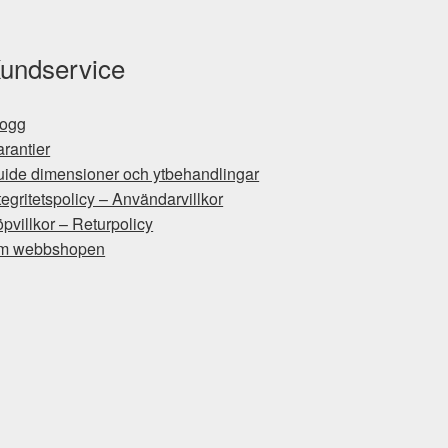
undservice
logg
rantier
ide dimensioner och ytbehandlingar
tegritetspolicy – Användarvillkor
pvillkor – Returpolicy
m webbshopen