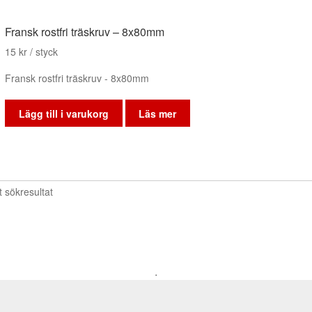
Fransk rostfri träskruv – 8x80mm
15
kr
/ styck
Fransk rostfri träskruv - 8x80mm
Lägg till i varukorg
Läs mer
t sökresultat
.