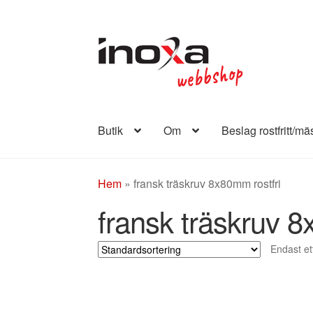
Hoppa
Hoppa
till
till
navigering
innehåll
Butik
Om
Beslag rostfritt/mä
Hem
»
fransk träskruv 8x80mm rostfri
fransk träskruv 8
Endast et