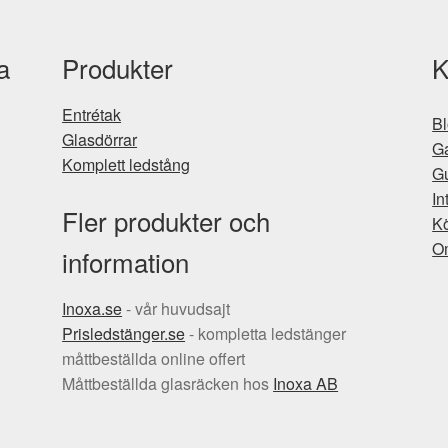
a
Produkter
K
Entrétak
B
Glasdörrar
Ga
Komplett ledstång
Gu
In
Fler produkter och
Kö
O
information
Inoxa.se
- vår huvudsajt
Prisledstänger.se
- kompletta ledstänger
måttbeställda online offert
Måttbeställda glasräcken hos
Inoxa AB