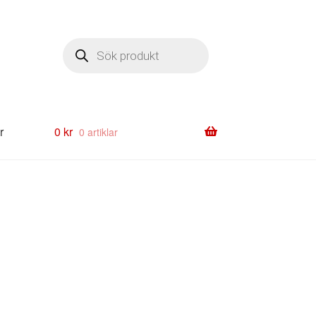
Produktsökning
r
0
kr
0 artiklar