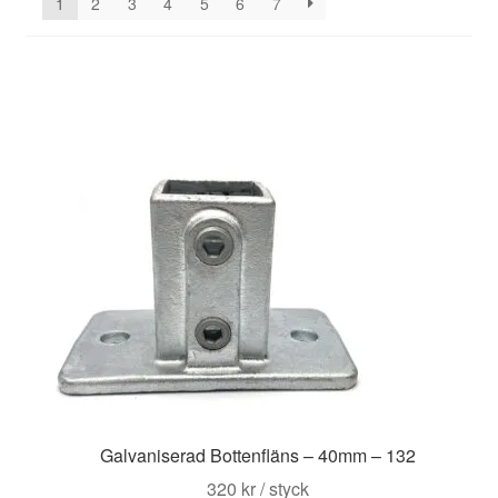
1
2
3
4
5
6
7
Galvaniserad Bottenfläns – 40mm – 132
320
kr
/ styck