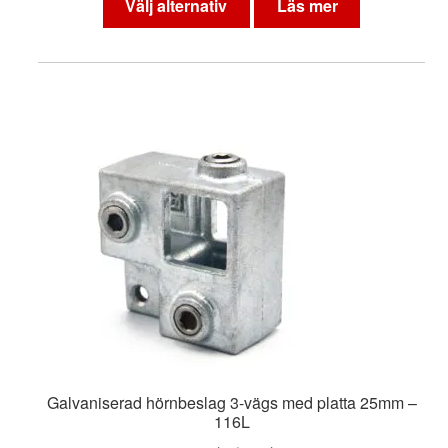
Välj alternativ
Läs mer
produkten
har
flera
varianter.
De
olika
alternativen
kan
väljas
på
produktsidan
Galvaniserad hörnbeslag 3-vägs med platta 25mm –
116L