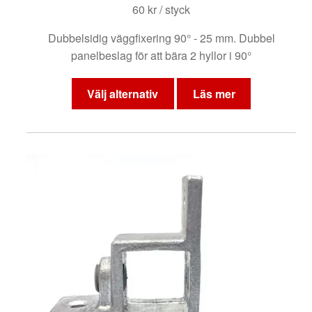
60
kr
/ styck
Dubbelsidig väggfixering 90° - 25 mm. Dubbel
panelbeslag för att bära 2 hyllor i 90°
Den
här
Välj alternativ
Läs mer
produkten
har
flera
varianter.
De
olika
alternativen
kan
väljas
på
produktsidan