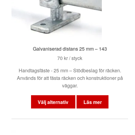
på
produktsidan
Galvaniserad distans 25 mm – 143
70
kr
/ styck
Handtagsfäste - 25 mm – Stödbeslag för räcken.
Används för att fästa räcken och konstruktioner på
väggar.
Den
här
Välj alternativ
Läs mer
produkten
har
flera
varianter.