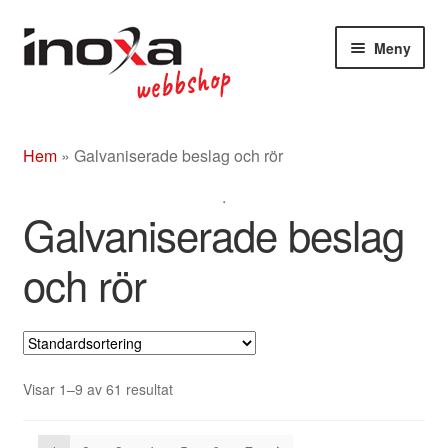
Hoppa
Hoppa
Meny
till
till
navigering
innehåll
Butik
Hem
»
Galvaniserade beslag och rör
Om
.
Beslag rostfritt/mässing/svart
Galvaniserade beslag
Entrétak
och rör
Glasdörrar
Kompletta ledstänger
Visar 1–9 av 61 resultat