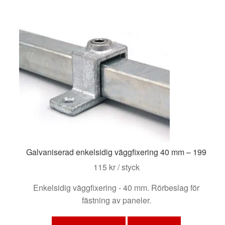
De
olika
alternativen
kan
väljas
på
produktsidan
Galvaniserad enkelsidig väggfixering 40 mm – 199
115
kr
/ styck
Enkelsidig väggfixering - 40 mm. Rörbeslag för
fästning av paneler.
Den
här