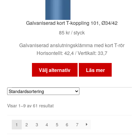
Galvaniserad kort T-koppling 101, Ø34/42
85
kr
/ styck
Galvaniserad anslutningsklämma med kort T-rör
Horisontellt: 42,4 / Vertikalt: 33,7
Den
här
Välj alternativ
Läs mer
produkten
har
flera
varianter.
Visar 1–9 av 61 resultat
De
olika
alternativen
1
2
3
4
5
6
7
kan
väljas