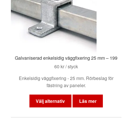
väljas
på
produktsidan
Galvaniserad enkelsidig väggfixering 25 mm – 199
60
kr
/ styck
Enkelsidig väggfixering - 25 mm. Rörbeslag för
fästning av paneler.
Den
här
Välj alternativ
Läs mer
produkten
har
flera
varianter.