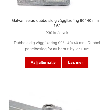
Galvaniserad dubbelsidig väggfixering 90° 40 mm –
197
230
kr
/ styck
Dubbelsidig väggfixering 90° - 40x40 mm. Dubbel
panelbeslag för att bära 2 hyllor i 90°
Den
här
Välj alternativ
Läs mer
produkten
har
flera
varianter.
De
olika
alternativen
kan