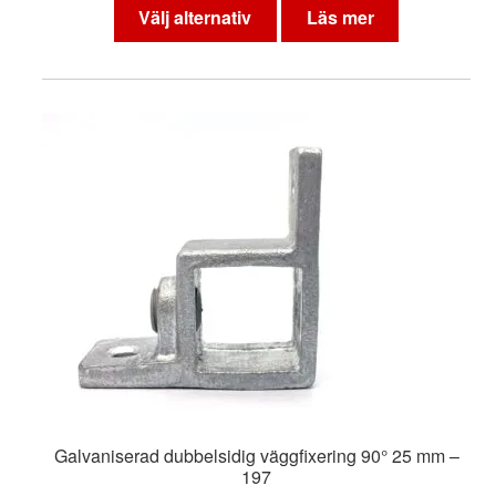
här
Välj alternativ
Läs mer
produkten
har
flera
varianter.
De
olika
alternativen
kan
väljas
på
produktsidan
Galvaniserad dubbelsidig väggfixering 90° 25 mm –
197