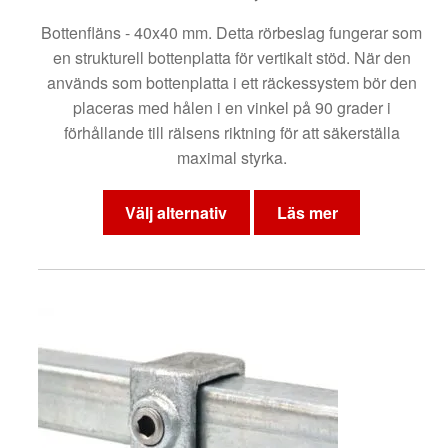
Bottenfläns - 40x40 mm. Detta rörbeslag fungerar som
en strukturell bottenplatta för vertikalt stöd. När den
används som bottenplatta i ett räckessystem bör den
placeras med hålen i en vinkel på 90 grader i
förhållande till rälsens riktning för att säkerställa
maximal styrka.
Den
här
Välj alternativ
Läs mer
produkten
har
flera
varianter.
De
olika
alternativen
kan
väljas