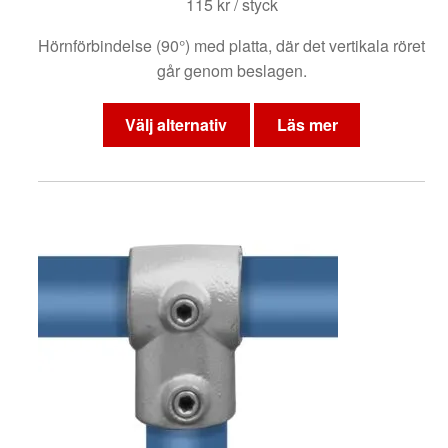
115
kr
/ styck
Hörnförbindelse (90°) med platta, där det vertikala röret
går genom beslagen.
Den
här
Välj alternativ
Läs mer
produkten
har
flera
varianter.
De
olika
alternativen
kan
väljas
på
produktsidan