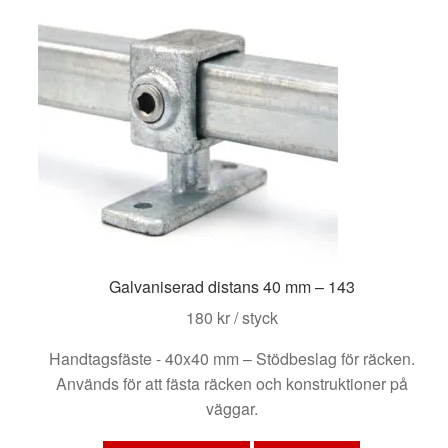
De
olika
alternativen
kan
väljas
på
produktsidan
Galvaniserad distans 40 mm – 143
180
kr
/ styck
Handtagsfäste - 40x40 mm – Stödbeslag för räcken.
Används för att fästa räcken och konstruktioner på
väggar.
Den