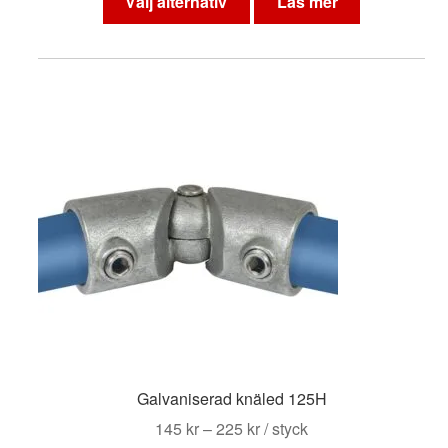
Välj alternativ
Läs mer
produkten
har
flera
varianter.
De
olika
alternativen
kan
väljas
på
produktsidan
Galvaniserad knäled 125H
Prisintervall:
145
kr
–
225
kr
/ styck