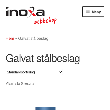
Hoppa
Hoppa
Meny
till
till
navigering
innehåll
Butik
Hem
»
Galvat stålbeslag
Om
.
Beslag rostfritt/mässing/svart
Galvat stålbeslag
Entrétak
Glasdörrar
Visar alla 5 resultat
Kompletta ledstänger