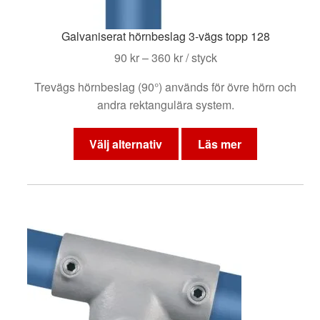
Galvaniserat hörnbeslag 3-vägs topp 128
Prisintervall:
90
kr
–
360
kr
/ styck
90 kr
Trevägs hörnbeslag (90°) används för övre hörn och
till
andra rektangulära system.
360 kr
Den
här
Välj alternativ
Läs mer
produkten
har
flera
varianter.
De
olika
alternativen
kan
väljas
på