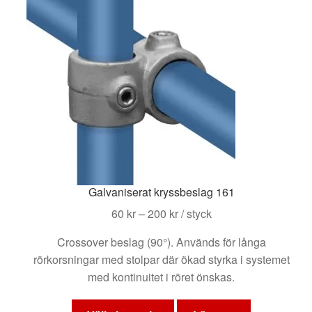
olika
alternativen
kan
väljas
på
produktsidan
Galvaniserat kryssbeslag 161
Prisintervall:
60
kr
–
200
kr
/ styck
60 kr
Crossover beslag (90°). Används för långa
till
rörkorsningar med stolpar där ökad styrka i systemet
200 kr
med kontinuitet i röret önskas.
Den
här