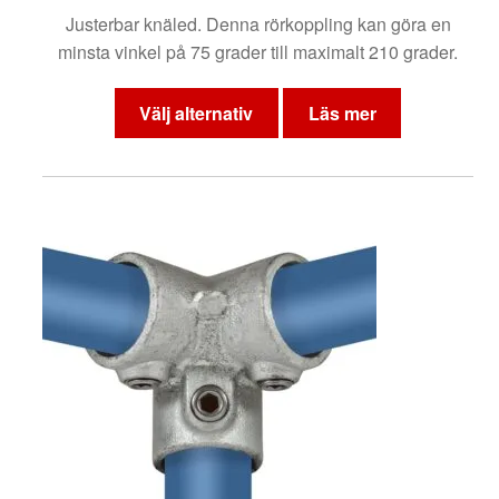
145 kr
Justerbar knäled. Denna rörkoppling kan göra en
till
minsta vinkel på 75 grader till maximalt 210 grader.
225 kr
Den
här
Välj alternativ
Läs mer
produkten
har
flera
varianter.
De
olika
alternativen
kan
väljas
på
produktsidan