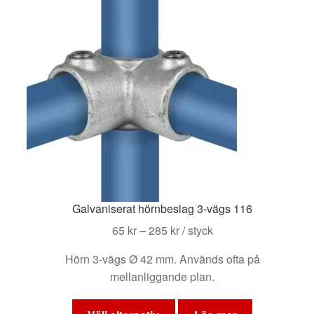
Galvaniserat hörnbeslag 3-vägs 116
Prisintervall:
65
kr
–
285
kr
/ styck
65 kr
Hörn 3-vägs Ø 42 mm. Används ofta på
till
mellanliggande plan.
285 kr
Den
här