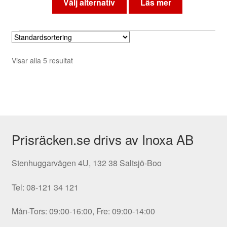
Välj alternativ
Läs mer
produkten
har
flera
varianter.
Visar alla 5 resultat
De
olika
alternativen
kan
väljas
på
Prisräcken.se drivs av Inoxa AB
produktsidan
Stenhuggarvägen 4U, 132 38 Saltsjö-Boo
Tel: 08-121 34 121
Mån-Tors: 09:00-16:00, Fre: 09:00-14:00