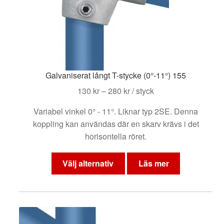
produktsidan
Galvaniserat långt T-stycke (0°-11°) 155
Prisintervall:
130
kr
–
280
kr
/ styck
130 kr
Variabel vinkel 0° - 11°. Liknar typ 2SE. Denna
till
koppling kan användas där en skarv krävs i det
280 kr
horisontella röret.
Den
här
Välj alternativ
Läs mer
produkten
har
flera
varianter.
De