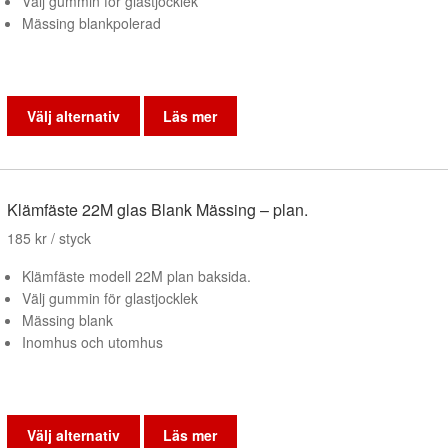
Välj gummin för glastjocklek
väljas
Mässing blankpolerad
på
produktsidan
Den
här
Välj alternativ
Läs mer
produkten
har
flera
varianter.
Klämfäste 22M glas Blank Mässing – plan.
De
185
kr
/ styck
olika
alternativen
Klämfäste modell 22M plan baksida.
kan
Välj gummin för glastjocklek
väljas
Mässing blank
på
Inomhus och utomhus
produktsidan
Den
här
Välj alternativ
Läs mer