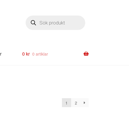
Produktsökning
r
0
kr
0 artiklar
1
2