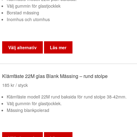
väljas
Välj gummin för glastjocklek
på
Borstad mässing
produktsidan
Inomhus och utomhus
Den
här
Välj alternativ
Läs mer
produkten
har
flera
varianter.
Klämfäste 22M glas Blank Mässing – rund stolpe
De
185
kr
/ styck
olika
alternativen
Klämfäste modell 22M rund baksida för rund stolpe 38-42mm.
kan
Välj gummin för glastjocklek.
väljas
Mässing blankpolerad
på
produktsidan
Den
här