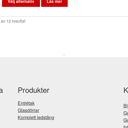
Välj alternativ
Läs mer
produkten
har
flera
 av 12 resultat
varianter.
De
olika
alternativen
kan
.
väljas
på
produktsidan
a
Produkter
K
Entrétak
B
Glasdörrar
Ga
Komplett ledstång
Gu
In