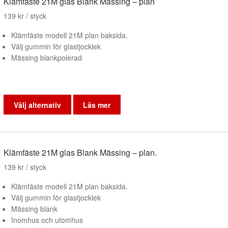
Klämfäste 21M glas Blank Mässing – plan
139
kr
/ styck
Klämfäste modell 21M plan baksida.
Välj gummin för glastjocklek
Mässing blankpolerad
Den
här
Välj alternativ
Läs mer
produkten
har
flera
varianter.
Klämfäste 21M glas Blank Mässing – plan.
De
139
kr
/ styck
olika
alternativen
Klämfäste modell 21M plan baksida.
kan
Välj gummin för glastjocklek
väljas
Mässing blank
på
Inomhus och utomhus
produktsidan