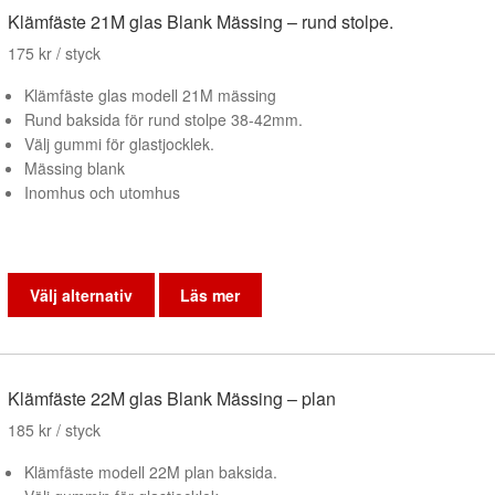
varianter.
Klämfäste 21M glas Blank Mässing – rund stolpe.
De
175
kr
/ styck
olika
alternativen
Klämfäste glas modell 21M mässing
kan
Rund baksida för rund stolpe 38-42mm.
väljas
Välj gummi för glastjocklek.
på
Mässing blank
produktsidan
Inomhus och utomhus
Den
här
Välj alternativ
Läs mer
produkten
har
flera
varianter.
Klämfäste 22M glas Blank Mässing – plan
De
185
kr
/ styck
olika
alternativen
Klämfäste modell 22M plan baksida.
kan