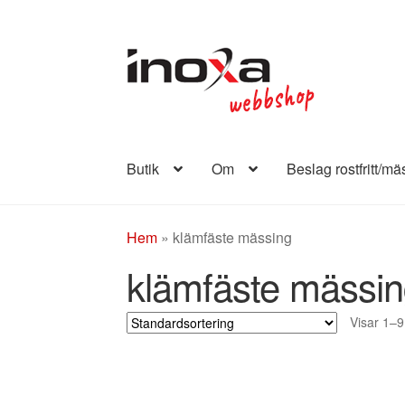
Hoppa
Hoppa
till
till
navigering
innehåll
Butik
Om
Beslag rostfritt/mä
Hem
»
klämfäste mässing
klämfäste mässi
Visar 1–9