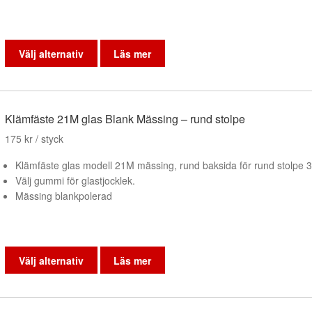
Den
här
Välj alternativ
Läs mer
produkten
har
flera
varianter.
Klämfäste 21M glas Blank Mässing – rund stolpe
De
175
kr
/ styck
olika
alternativen
Klämfäste glas modell 21M mässing, rund baksida för rund stolpe
kan
Välj gummi för glastjocklek.
väljas
Mässing blankpolerad
på
produktsidan
Den
här
Välj alternativ
Läs mer
produkten
har
flera