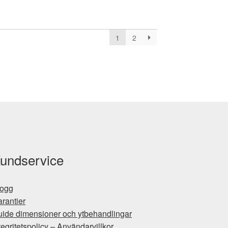
1
2
undservice
logg
rantier
ide dimensioner och ytbehandlingar
tegritetspolicy – Användarvillkor