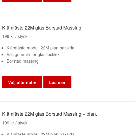
produkten
har
flera
varianter.
De
Klämfäste 22M glas Borstad Mässing
olika
199
kr
/ styck
alternativen
kan
Klämfäste modell 22M plan baksida.
väljas
Välj gummin för glastjocklek
på
Borstad mässing
produktsidan
Den
här
Välj alternativ
Läs mer
produkten
har
flera
varianter.
De
Klämfäste 22M glas Borstad Mässing – plan.
olika
199
kr
/ styck
alternativen
kan
Klämfäste modell 22M plan baksida.