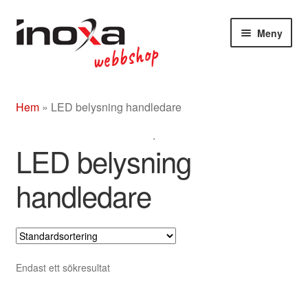
Hoppa
Hoppa
Meny
till
till
navigering
innehåll
Butik
Hem
»
LED belysning handledare
Om
.
Beslag rostfritt/mässing/svart
LED belysning
Entrétak
handledare
Glasdörrar
Kompletta ledstänger
Endast ett sökresultat