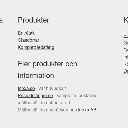
a
Produkter
K
Entrétak
B
Glasdörrar
Ga
Komplett ledstång
Gu
In
Fler produkter och
Kö
O
information
Inoxa.se
- vår huvudsajt
Prisledstänger.se
- kompletta ledstänger
måttbeställda online offert
Måttbeställda glasräcken hos
Inoxa AB