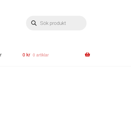
Produktsökning
r
0
kr
0 artiklar