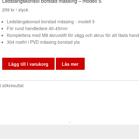
Ledstångskonsol borstad mässing – modell 5
299
kr
/ styck
Ledstångskonsol borstad mässing - modell 5
För rund handledare 40-45mm
Komplettera med M8 skruvstift för vägg och skruv för att fästa han
304 rostfri i PVD mässing borstad yta
Lägg till i varukorg
Läs mer
t sökresultat
.