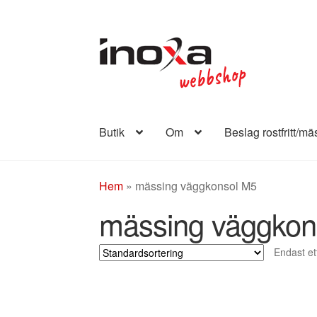
Hoppa
Hoppa
till
till
navigering
innehåll
Butik
Om
Beslag rostfritt/mä
Hem
»
mässing väggkonsol M5
mässing väggkon
Endast et