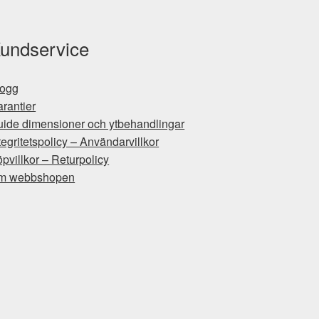
undservice
logg
rantier
ide dimensioner och ytbehandlingar
tegritetspolicy – Användarvillkor
pvillkor – Returpolicy
m webbshopen