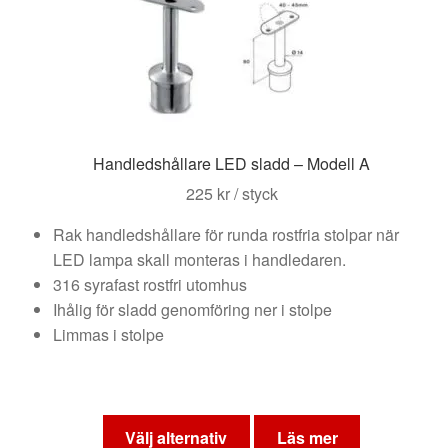
kan
väljas
på
produktsidan
Handledshållare LED sladd – Modell A
225
kr
/ styck
Rak handledshållare för runda rostfria stolpar när
LED lampa skall monteras i handledaren.
316 syrafast rostfri utomhus
Ihålig för sladd genomföring ner i stolpe
Limmas i stolpe
Den
här
Välj alternativ
Läs mer