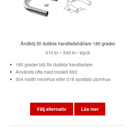
kan
väljas
på
produktsidan
Ändböj till dubbla handledshållare 180 grader
Prisintervall:
410
kr
–
540
kr
/ styck
410 kr
180 grader böj för dubbla handledare
till
Används ofta med modell 693
540 kr
304 rostfri inomhus eller 316 syrafast utomhus
Den
här
Välj alternativ
Läs mer
produkten
har
flera