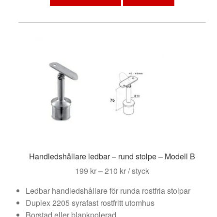
produkten
har
flera
varianter.
De
olika
alternativen
kan
väljas
på
produktsidan
Handledshållare ledbar – rund stolpe – Modell B
Prisintervall:
199
kr
–
210
kr
/ styck
199 kr
Ledbar handledshållare för runda rostfria stolpar
till
Duplex 2205 syrafast rostfritt utomhus
210 kr
Borstad eller blankpolerad