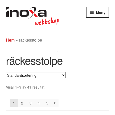
Hoppa
Hoppa
Meny
till
till
navigering
innehåll
Butik
Hem
»
räckesstolpe
Om
.
Beslag rostfritt/mässing/svart
räckesstolpe
Entrétak
Glasdörrar
Visar 1–9 av 41 resultat
Kompletta ledstänger
1
2
3
4
5