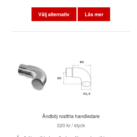
Den
här
Välj alternativ
Läs mer
produkten
har
flera
varianter.
De
olika
alternativen
kan
väljas
på
produktsidan
Ändböj rostfria handledare
320
kr
/ styck