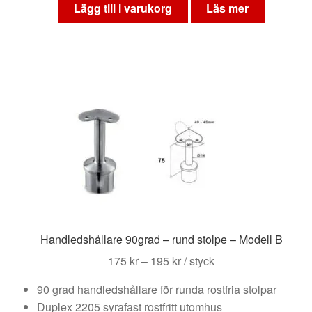
Lägg till i varukorg
Läs mer
Handledshållare 90grad – rund stolpe – Modell B
Prisintervall:
175
kr
–
195
kr
/ styck
175 kr
90 grad handledshållare för runda rostfria stolpar
till
Duplex 2205 syrafast rostfritt utomhus