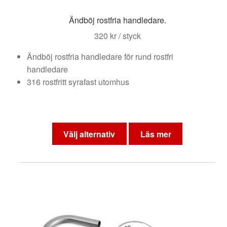
Ändböj rostfria handledare.
320
kr
/ styck
Ändböj rostfria handledare för rund rostfri
handledare
316 rostfritt syrafast utomhus
Den
här
Välj alternativ
Läs mer
produkten
har
flera
varianter.
De
olika
alternativen