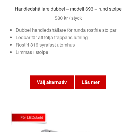
Handledshållare dubbel – modell 693 – rund stolpe
580
kr
/ styck
Dubbel handledshållare för runda rostfria stolpar
Ledbar för att följa trappans lutning
Rostfri 316 syrafast utomhus
Limmas i stolpe
Den
här
Välj alternativ
Läs mer
produkten
har
flera
varianter.
De
olika
alternativen