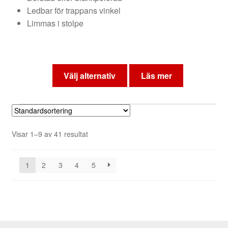
Ledbar för trappans vinkel
Limmas i stolpe
Den
här
Välj alternativ
Läs mer
produkten
har
flera
varianter.
Visar 1–9 av 41 resultat
De
olika
alternativen
1
2
3
4
5
kan
väljas
på
produktsidan