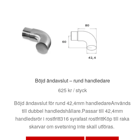
varianter.
De
olika
alternativen
kan
väljas
på
produktsidan
Böjd ändavslut – rund handledare
625
kr
/ styck
Böjd ändavslut för rund 42,4mm handledareAnvänds
till dubbel handledshållare.Passar till 42,4mm
handledsrör i rostfritt316 syrafast rostfrittKöp till raka
skarvar om svetsning inte skall utföras.