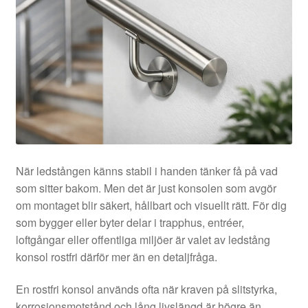
När ledstången känns stabil i handen tänker få på vad
som sitter bakom. Men det är just konsolen som avgör
om montaget blir säkert, hållbart och visuellt rätt. För dig
som bygger eller byter delar i trapphus, entréer,
loftgångar eller offentliga miljöer är valet av ledstång
konsol rostfri därför mer än en detaljfråga.
En rostfri konsol används ofta när kraven på slitstyrka,
korrosionsmotstånd och lång livslängd är högre än