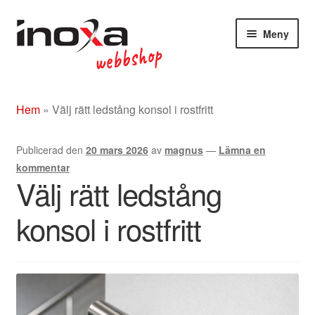
Hoppa
Hoppa
Meny
till
till
navigering
innehåll
Butik
Hem
»
Välj rätt ledstång konsol i rostfritt
Om
Publicerad den
20 mars 2026
av
magnus
—
Lämna en
Beslag rostfritt/mässing/svart
kommentar
Välj rätt ledstång
Entrétak
konsol i rostfritt
Glasdörrar
Kompletta ledstänger