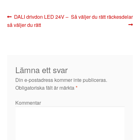
Inläggsnavigering
Föregående
Nästa
DALI drivdon LED 24V –
Så väljer du rätt räckesdelar
inlägg:
inlägg:
så väljer du rätt
Lämna ett svar
Din e-postadress kommer inte publiceras.
Obligatoriska fält är märkta
*
Kommentar