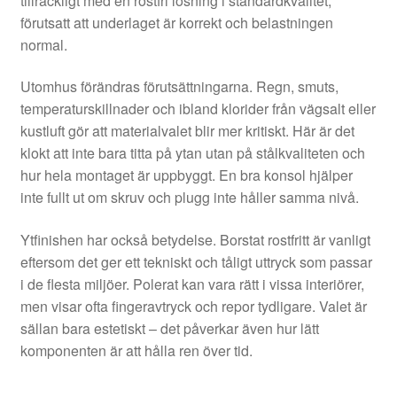
tillräckligt med en rostfri lösning i standardkvalitet,
förutsatt att underlaget är korrekt och belastningen
normal.
Utomhus förändras förutsättningarna. Regn, smuts,
temperaturskillnader och ibland klorider från vägsalt eller
kustluft gör att materialvalet blir mer kritiskt. Här är det
klokt att inte bara titta på ytan utan på stålkvaliteten och
hur hela montaget är uppbyggt. En bra konsol hjälper
inte fullt ut om skruv och plugg inte håller samma nivå.
Ytfinishen har också betydelse. Borstat rostfritt är vanligt
eftersom det ger ett tekniskt och tåligt uttryck som passar
i de flesta miljöer. Polerat kan vara rätt i vissa interiörer,
men visar ofta fingeravtryck och repor tydligare. Valet är
sällan bara estetiskt – det påverkar även hur lätt
komponenten är att hålla ren över tid.