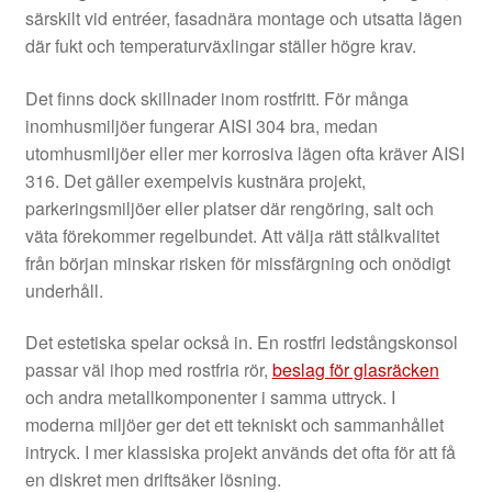
särskilt vid entréer, fasadnära montage och utsatta lägen
där fukt och temperaturväxlingar ställer högre krav.
Det finns dock skillnader inom rostfritt. För många
inomhusmiljöer fungerar AISI 304 bra, medan
utomhusmiljöer eller mer korrosiva lägen ofta kräver AISI
316. Det gäller exempelvis kustnära projekt,
parkeringsmiljöer eller platser där rengöring, salt och
väta förekommer regelbundet. Att välja rätt stålkvalitet
från början minskar risken för missfärgning och onödigt
underhåll.
Det estetiska spelar också in. En rostfri ledstångskonsol
passar väl ihop med rostfria rör,
beslag för glasräcken
och andra metallkomponenter i samma uttryck. I
moderna miljöer ger det ett tekniskt och sammanhållet
intryck. I mer klassiska projekt används det ofta för att få
en diskret men driftsäker lösning.