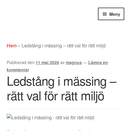
Hoppa
Hoppa
Meny
till
till
navigering
innehåll
Butik
Hem
»
Ledstång i mässing – rätt val för rätt miljö
Om
Publicerad den
11 maj 2026
av
magnus
—
Lämna en
Beslag rostfritt/mässing/svart
kommentar
Ledstång i mässing –
Entrétak
rätt val för rätt miljö
Glasdörrar
Kompletta ledstänger