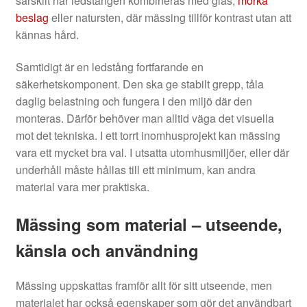
särskilt när ledstången kombineras med glas,
mörka
beslag
eller natursten, där mässing tillför kontrast utan att
kännas hård.
Samtidigt är en ledstång fortfarande en
säkerhetskomponent. Den ska ge stabilt grepp, tåla
daglig belastning och fungera i den miljö där den
monteras. Därför behöver man alltid väga det visuella
mot det tekniska. I ett torrt inomhusprojekt kan mässing
vara ett mycket bra val. I utsatta utomhusmiljöer, eller där
underhåll måste hållas till ett minimum, kan andra
material vara mer praktiska.
Mässing som material – utseende,
känsla och användning
Mässing uppskattas framför allt för sitt utseende, men
materialet har också egenskaper som gör det användbart