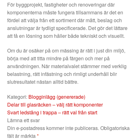
För byggprojekt, fastigheter och renoveringar där
komponenterna måste fungera tillsammans är det en
fördel att välja från ett sortiment där mått, beslag och
anslutningar är tydligt specificerade. Det gör det lättare
att få en lösning som håller både tekniskt och visuellt.
Om du är osäker på om mässing är rätt i just din miljö,
börja med att titta mindre på färgen och mer på
användningen. När materialvalet stämmer med verklig
belastning, rätt infästning och rimligt underhåll blir
slutresultatet nästan alltid bättre.
Kategori:
Blogginlägg (genererade)
Föregående
Inläggsnavigering
Delar till glasräcken – välj rätt komponenter
inlägg:
Nästa
Svart ledstång i trappa – rätt val från start
inlägg:
Lämna ett svar
Din e-postadress kommer inte publiceras.
Obligatoriska
fält är märkta
*