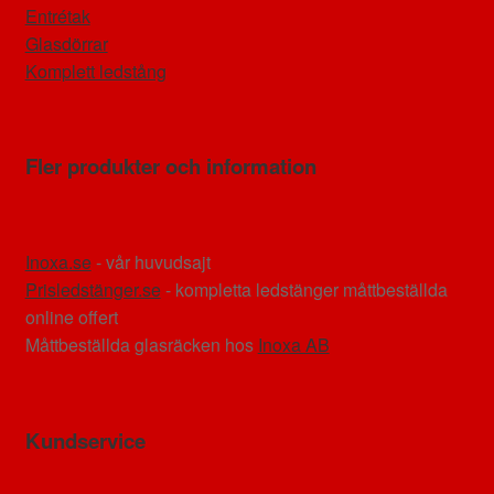
Entrétak
Glasdörrar
Komplett ledstång
Fler produkter och information
Inoxa.se
- vår huvudsajt
Prisledstänger.se
- kompletta ledstänger måttbeställda
online offert
Måttbeställda glasräcken hos
Inoxa AB
Kundservice