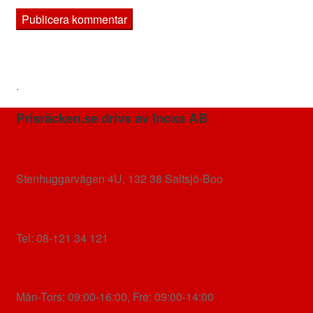
.
Prisräcken.se drivs av Inoxa AB
Stenhuggarvägen 4U, 132 38 Saltsjö-Boo
Tel: 08-121 34 121
Mån-Tors: 09:00-16:00, Fre: 09:00-14:00