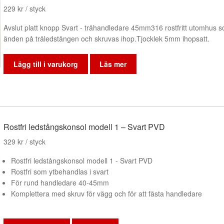
229
kr
/ styck
Avslut platt knopp Svart - trähandledare 45mm316 rostfritt utomhus so
änden på träledstången och skruvas ihop.Tjocklek 5mm ihopsatt.
Lägg till i varukorg
Läs mer
Rostfri ledstångskonsol modell 1 – Svart PVD
329
kr
/ styck
Rostfri ledstångskonsol modell 1 - Svart PVD
Rostfri som ytbehandlas i svart
För rund handledare 40-45mm
Komplettera med skruv för vägg och för att fästa handledare
Den