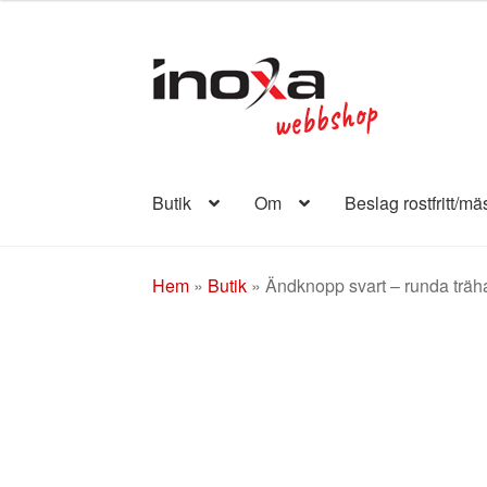
Hoppa
Hoppa
till
till
navigering
innehåll
Butik
Om
Beslag rostfritt/mä
Hem
»
Butik
»
Ändknopp svart – runda trä