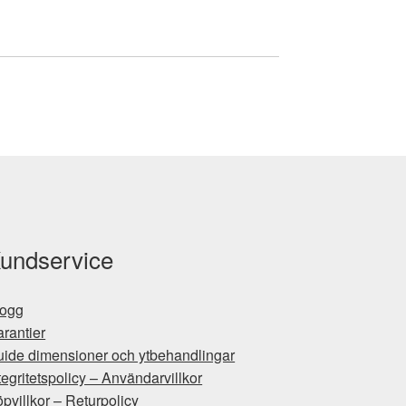
undservice
logg
rantier
ide dimensioner och ytbehandlingar
tegritetspolicy – Användarvillkor
pvillkor – Returpolicy