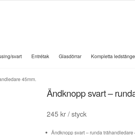
ssing/svart
Entrétak
Glasdörrar
Kompletta ledstänge
handledare 45mm.
Ändknopp svart – rund
245
kr
/ styck
Ändknopp svart – runda trähandledar