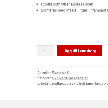
Rostfri som ytbehandlas i svart
Monteras med insats (ingår) i framkant
Ändknopp
Lägg till i varukorg
svart
-
runda
trähandledare
Artikelnr:
E4265A2-S..
Kategori:
S - Svarta räckesdelar
45mm.
Etiketter:
ändknopp svart ledstång
,
knopp r
mängd