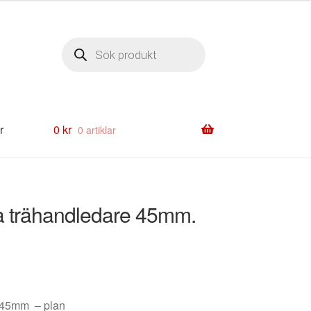
Produktsökning
r
0
kr
0 artiklar
a trähandledare 45mm.
e 45mm – plan