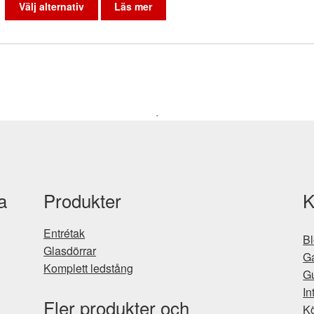
här
Välj alternativ
Läs mer
produkten
har
flera
varianter.
De
olika
alternativen
.
kan
väljas
på
produktsidan
a
Produkter
K
Entrétak
B
Glasdörrar
Ga
Komplett ledstång
Gu
In
Fler produkter och
Kö