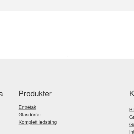
.
a
Produkter
K
Entrétak
B
Glasdörrar
Ga
Komplett ledstång
Gu
In