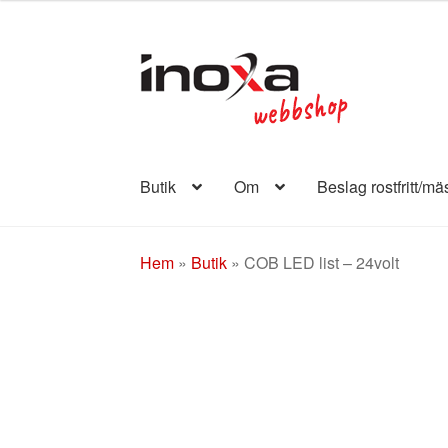
till
875 kr
Hoppa
Hoppa
till
till
navigering
innehåll
Butik
Om
Beslag rostfritt/mä
Hem
»
Butik
»
COB LED list – 24volt