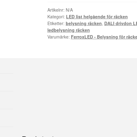
-
24volt
Artikelnr:
N/A
Kategori:
LED list helgående för räcken
mängd
Etiketter:
belysning räcken
,
DALI drivdon LE
ledbelysning räcken
Varumärke:
FerroxLED - Belysning för räck