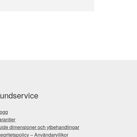
undservice
logg
rantier
ide dimensioner och ytbehandlingar
tegritetspolicy – Användarvillkor