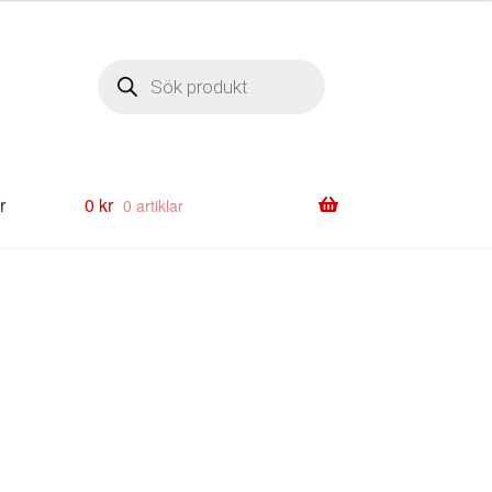
Produktsökning
r
0
kr
0 artiklar