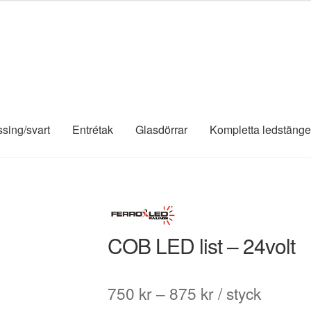
ssing/svart
Entrétak
Glasdörrar
Kompletta ledstänge
COB LED list – 24volt
Prisintervall:
750
kr
–
875
kr
/ styck