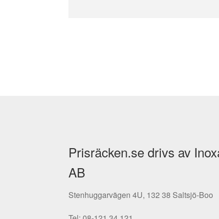
Prisräcken.se drivs av Inox
AB
Stenhuggarvägen 4U, 132 38 Saltsjö-Boo
Tel: 08-121 34 121