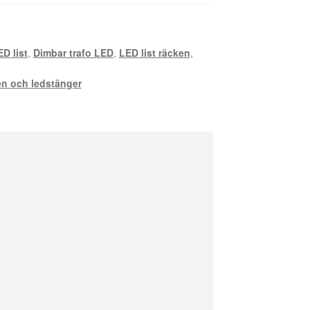
D list
,
Dimbar trafo LED
,
LED list räcken
,
en och ledstänger