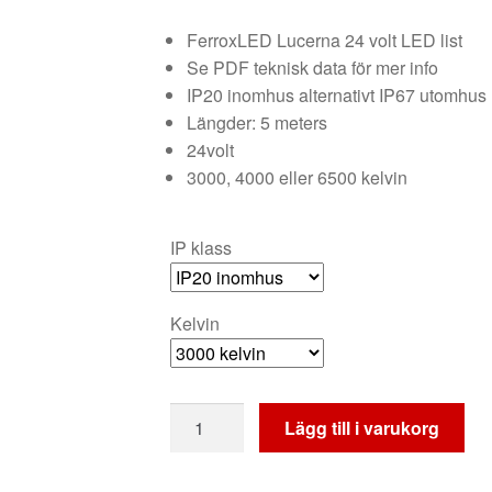
750 kr
FerroxLED Lucerna 24 volt LED list
till
Se PDF teknisk data för mer info
875 kr
IP20 inomhus alternativt IP67 utomhus
Längder: 5 meters
24volt
3000, 4000 eller 6500 kelvin
IP klass
Kelvin
COB
Lägg till i varukorg
LED
list