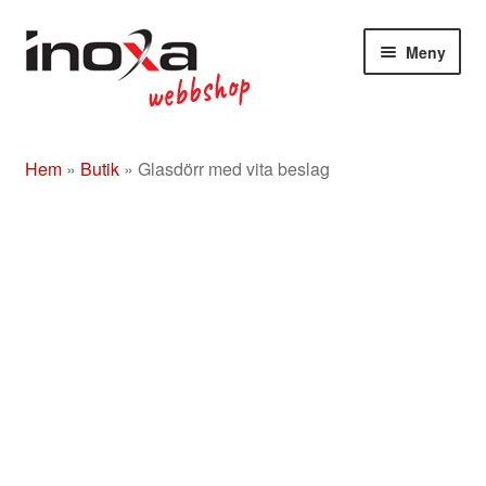
Hoppa
Hoppa
Meny
till
till
navigering
innehåll
Butik
Hem
»
Butik
»
Glasdörr med vita beslag
Om
Beslag rostfritt/mässing/svart
Entrétak
Glasdörrar
Kompletta ledstänger