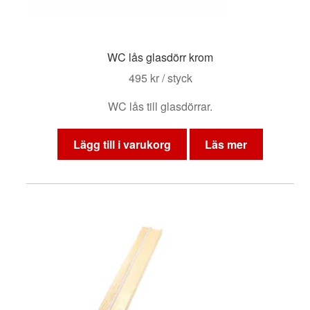
WC lås glasdörr krom
495
kr
/ styck
WC lås till glasdörrar.
Lägg till i varukorg
Läs mer