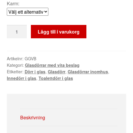
Karm:
Glasdörr
Lägg till i varukorg
med
vita
beslag
mängd
Artikelnr:
GGVB
Kategori:
Glasdörrar med vita beslag
Etiketter:
Dörr i glas
,
Glasdörr
,
Glasdörrar inomhus
,
Innedörr i glas
,
Toalettdörr i glas
Beskrivning