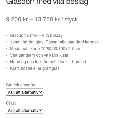
Glasdörr med vita beslag
Prisintervall:
9 200
kr
–
13 750
kr
/ styck
9
Glasdörr Enter – Vita beslag
200 kr
10mm härdat glas. Passar alla standard karmar.
till
Modulmått karm 70/80/90/100x210cm
Vita gångjärn och vit kåpa kista.
13
Handtag och lock är rostfri look – borstad
750 kr
Klart, frostat eller grått glas.
Storlek glasdörr:
Glas: