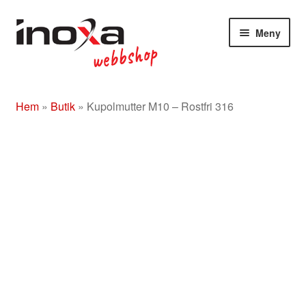
Hoppa
Hoppa
Meny
till
till
navigering
innehåll
Butik
Hem
»
Butik
»
Kupolmutter M10 – Rostfri 316
Om
Beslag rostfritt/mässing/svart
Entrétak
Glasdörrar
Kompletta ledstänger