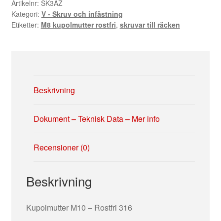
316
Artikelnr:
SK3AZ
Kategori:
V - Skruv och infästning
mängd
Etiketter:
M8 kupolmutter rostfri
,
skruvar till räcken
Beskrivning
Dokument – Teknisk Data – Mer info
Recensioner (0)
Beskrivning
Kupolmutter M10 – Rostfri 316