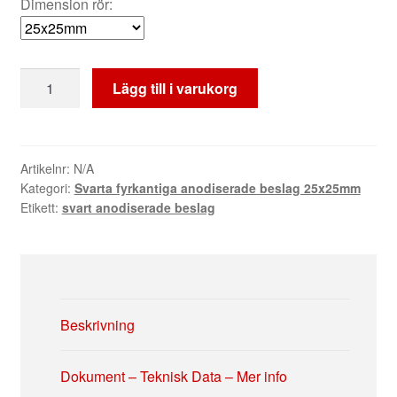
Dimension rör:
Plastpropp
Lägg till i varukorg
svart
25x25mm
-
133
Artikelnr:
N/A
Kategori:
Svarta fyrkantiga anodiserade beslag 25x25mm
mängd
Etikett:
svart anodiserade beslag
Beskrivning
Dokument – Teknisk Data – Mer info