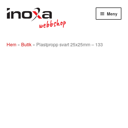
Hoppa
Hoppa
Meny
till
till
navigering
innehåll
Butik
Hem
»
Butik
»
Plastpropp svart 25x25mm – 133
Om
Beslag rostfritt/mässing/svart
Entrétak
Glasdörrar
Kompletta ledstänger