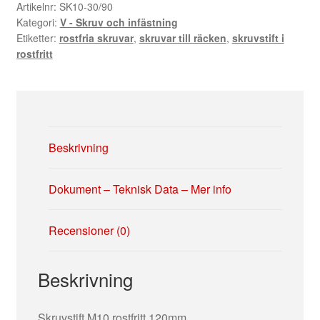
120mm
Artikelnr:
SK10-30/90
Kategori:
V - Skruv och infästning
mängd
Etiketter:
rostfria skruvar
,
skruvar till räcken
,
skruvstift i
rostfritt
Beskrivning
Dokument – Teknisk Data – Mer info
Recensioner (0)
Beskrivning
Skruvstift M10 rostfritt 120mm