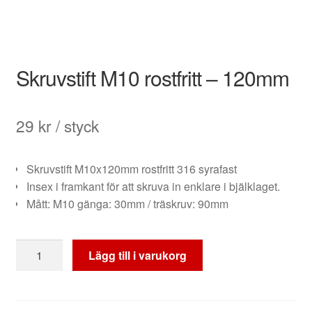
Skruvstift M10 rostfritt – 120mm
29
kr
/ styck
Skruvstift M10x120mm rostfritt 316 syrafast
Insex i framkant för att skruva in enklare i bjälklaget.
Mått: M10 gänga: 30mm / träskruv: 90mm
Skruvstift
Lägg till i varukorg
M10
rostfritt
-