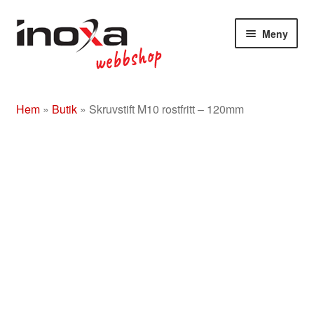
Hoppa
Hoppa
Meny
till
till
navigering
innehåll
Butik
Hem
»
Butik
»
Skruvstift M10 rostfritt – 120mm
Om
Beslag rostfritt/mässing/svart
Entrétak
Glasdörrar
Kompletta ledstänger