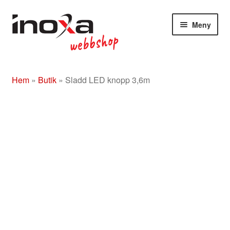
Hoppa
Hoppa
Meny
till
till
navigering
innehåll
Butik
Hem
»
Butik
»
Sladd LED knopp 3,6m
Om
Beslag rostfritt/mässing/svart
Entrétak
Glasdörrar
Kompletta ledstänger