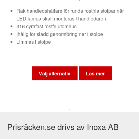
Rak handledshållare för runda rostfria stolpar när
LED lampa skall monteras i handledaren.
316 syrafast rostfri utomhus
Ihålig för sladd genomföring ner i stolpe
Limmas i stolpe
Den
här
Välj alternativ
Läs mer
produkten
har
flera
varianter.
.
De
olika
Prisräcken.se drivs av Inoxa AB
alternativen
kan