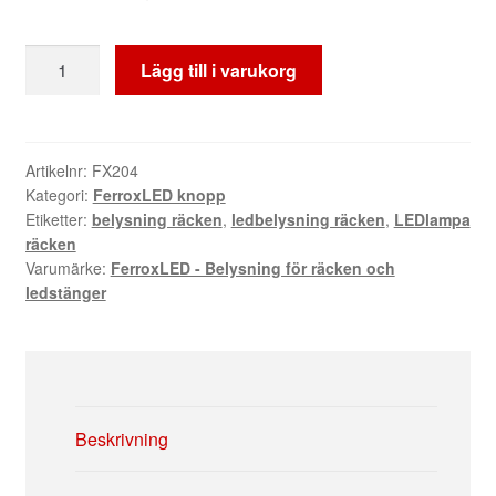
Sladd
Lägg till i varukorg
LED
knopp
3,6m
mängd
Artikelnr:
FX204
Kategori:
FerroxLED knopp
Etiketter:
belysning räcken
,
ledbelysning räcken
,
LEDlampa
räcken
Varumärke:
FerroxLED - Belysning för räcken och
ledstänger
Beskrivning