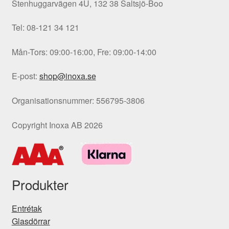
Stenhuggarvägen 4U, 132 38 Saltsjö-Boo
väljas
på
Tel: 08-121 34 121
produktsidan
Mån-Tors: 09:00-16:00, Fre: 09:00-14:00
E-post:
shop@inoxa.se
Organisationsnummer: 556795-3806
Copyright Inoxa AB 2026
Produkter
Entrétak
Glasdörrar