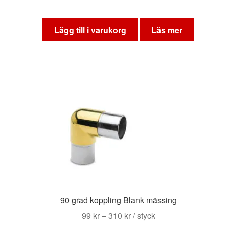
Lägg till i varukorg
Läs mer
90 grad koppling Blank mässing
Prisintervall:
99
kr
–
310
kr
/ styck
99 kr