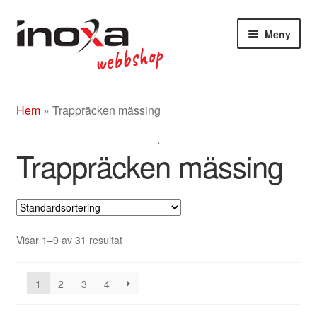
Hoppa
Hoppa
Meny
till
till
navigering
innehåll
Butik
Hem
»
Trappräcken mässing
Om
.
Beslag rostfritt/mässing/svart
Trappräcken mässing
Entrétak
Glasdörrar
Visar 1–9 av 31 resultat
Kompletta ledstänger
1
2
3
4