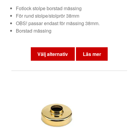
Fotlock stolpe borstad mässing
För rund stolpe/stolprör 38mm
OBS! passar endast för mässing 38mm.
Borstad mässing
Den
här
Välj alternativ
Läs mer
produkten
har
flera
varianter.
De
olika
alternativen
kan
väljas
på