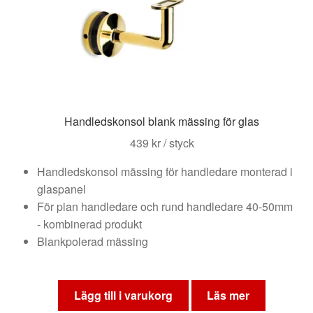
alternativen
kan
väljas
på
produktsidan
Handledskonsol blank mässing för glas
439
kr
/ styck
Handledskonsol mässing för handledare monterad i
glaspanel
För plan handledare och rund handledare 40-50mm
- kombinerad produkt
Blankpolerad mässing
Lägg till i varukorg
Läs mer