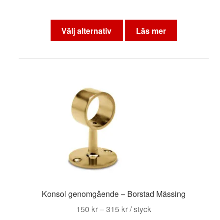
Den
här
Välj alternativ
Läs mer
produkten
har
flera
varianter.
De
olika
alternativen
kan
väljas
på
produktsidan
Konsol genomgående – Borstad Mässing
Prisintervall:
150
kr
–
315
kr
/ styck