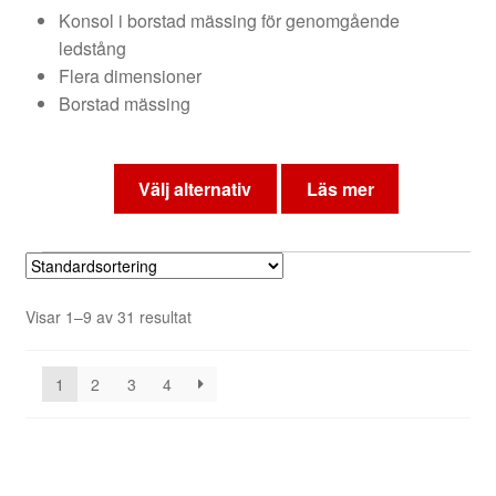
150 kr
Konsol i borstad mässing för genomgående
till
ledstång
315 kr
Flera dimensioner
Borstad mässing
Den
här
Välj alternativ
Läs mer
produkten
har
flera
varianter.
Visar 1–9 av 31 resultat
De
olika
alternativen
1
2
3
4
kan
väljas
på
produktsidan