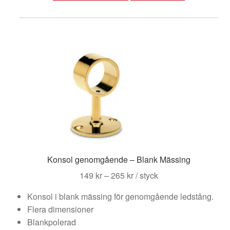
har
flera
varianter.
De
olika
alternativen
kan
väljas
på
produktsidan
Konsol genomgående – Blank Mässing
Prisintervall:
149
kr
–
265
kr
/ styck
149 kr
Konsol i blank mässing för genomgående ledstång.
till
Flera dimensioner
265 kr
Blankpolerad