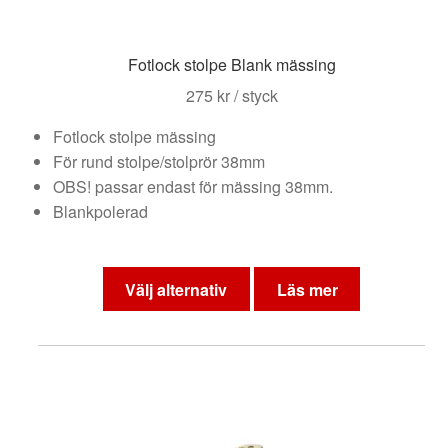
produktsidan
Fotlock stolpe Blank mässing
275
kr
/ styck
Fotlock stolpe mässing
För rund stolpe/stolprör 38mm
OBS! passar endast för mässing 38mm.
Blankpolerad
Den
här
Välj alternativ
Läs mer
produkten
har
flera
varianter.
De
olika