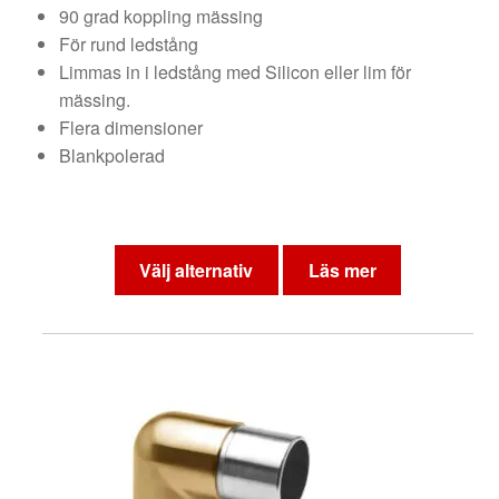
90 grad koppling mässing
till
För rund ledstång
310 kr
Limmas in i ledstång med Silicon eller lim för
mässing.
Flera dimensioner
Blankpolerad
Den
här
Välj alternativ
Läs mer
produkten
har
flera
varianter.
De
olika
alternativen
kan