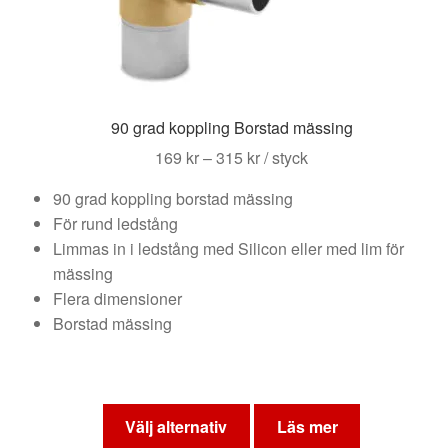
väljas
på
produktsidan
90 grad koppling Borstad mässing
Prisintervall:
169
kr
–
315
kr
/ styck
169 kr
90 grad koppling borstad mässing
till
För rund ledstång
315 kr
Limmas in i ledstång med Silicon eller med lim för
mässing
Flera dimensioner
Borstad mässing
Den
här
Välj alternativ
Läs mer
produkten