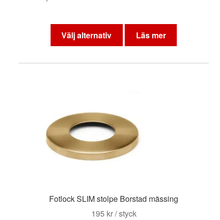
Den
här
Välj alternativ
Läs mer
produkten
har
flera
varianter.
De
olika
alternativen
kan
väljas
på
produktsidan
Fotlock SLIM stolpe Borstad mässing
195
kr
/ styck