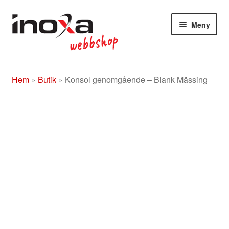
Hoppa
Hoppa
Meny
till
till
navigering
innehåll
Butik
Hem
»
Butik
»
Konsol genomgående – Blank Mässing
Om
Beslag rostfritt/mässing/svart
Entrétak
Glasdörrar
Kompletta ledstänger