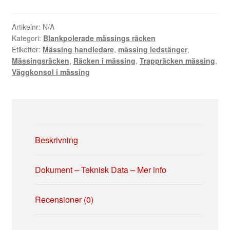
-
Blank
Mässing
Artikelnr:
N/A
Kategori:
Blankpolerade mässings räcken
mängd
Etiketter:
Mässing handledare
,
mässing ledstänger
,
Mässingsräcken
,
Räcken i mässing
,
Trappräcken mässing
,
Väggkonsol i mässing
Beskrivning
Dokument – Teknisk Data – Mer info
Recensioner (0)