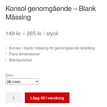
Konsol genomgående – Blank
Mässing
Prisintervall:
149
kr
–
265
kr
/ styck
149 kr
Konsol i blank mässing för genomgående ledstång.
till
Flera dimensioner
265 kr
Blankpolerad
Dim:
Konsol
Lägg till i varukorg
genomgående