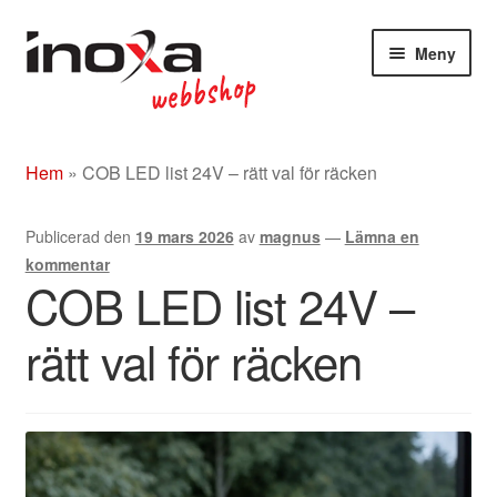
Hoppa
Hoppa
Meny
till
till
navigering
innehåll
Butik
Hem
»
COB LED list 24V – rätt val för räcken
Om
Publicerad den
19 mars 2026
av
magnus
—
Lämna en
Beslag rostfritt/mässing/svart
kommentar
COB LED list 24V –
Entrétak
rätt val för räcken
Glasdörrar
Kompletta ledstänger