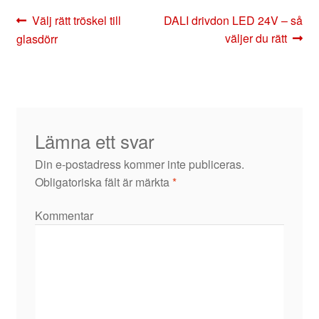
Inläggsnavigering
Föregående
Nästa
Välj rätt tröskel till
DALI drivdon LED 24V – så
inlägg:
inlägg:
väljer du rätt
glasdörr
Lämna ett svar
Din e-postadress kommer inte publiceras.
Obligatoriska fält är märkta
*
Kommentar