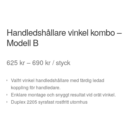
Handledshållare vinkel kombo –
Modell B
Prisintervall:
625
kr
–
690
kr
/ styck
625 kr
Valfri vinkel handledshållare med färdig ledad
till
koppling för handledare.
690 kr
Enklare montage och snyggt resultat vid orät vinkel.
Duplex 2205 syrafast rostfritt utomhus