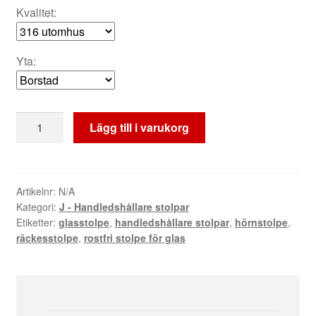
Kvalitet:
Yta:
Handledshållare
Lägg till i varukorg
vinkel
kombo
-
Modell
Artikelnr:
N/A
Kategori:
J - Handledshållare stolpar
B
Etiketter:
glasstolpe
,
handledshållare stolpar
,
hörnstolpe
,
mängd
räckesstolpe
,
rostfri stolpe för glas