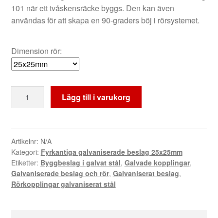
101 när ett tvåskensräcke byggs. Den kan även
användas för att skapa en 90-graders böj i rörsystemet.
Dimension rör:
Galvaniserad
Lägg till i varukorg
vinkel
90°
25
mm
Artikelnr:
N/A
Kategori:
Fyrkantiga galvaniserade beslag 25x25mm
-
Etiketter:
Byggbeslag i galvat stål
,
Galvade kopplingar
,
125
Galvaniserade beslag och rör
,
Galvaniserat beslag
,
mängd
Rörkopplingar galvaniserat stål