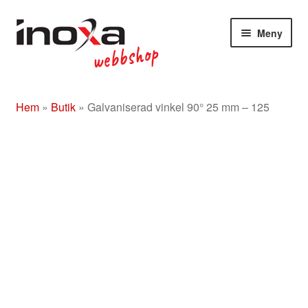
Hoppa
Hoppa
Meny
till
till
navigering
innehåll
Butik
Hem
»
Butik
»
Galvaniserad vinkel 90° 25 mm – 125
Om
Beslag rostfritt/mässing/svart
Entrétak
Glasdörrar
Kompletta ledstänger