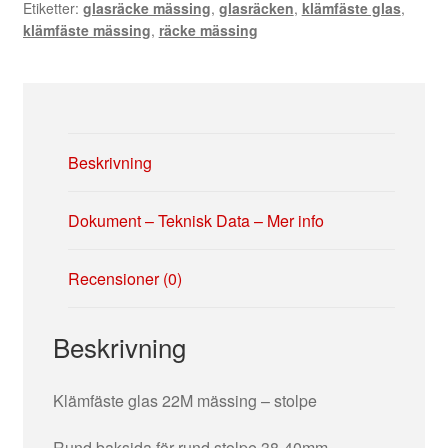
Etiketter:
glasräcke mässing
,
glasräcken
,
klämfäste glas
,
rund
klämfäste mässing
,
räcke mässing
stolpe.
mängd
Beskrivning
Dokument – Teknisk Data – Mer info
Recensioner (0)
Beskrivning
Klämfäste glas 22M mässing – stolpe
Rund baksida för rund stolpe 38-40mm