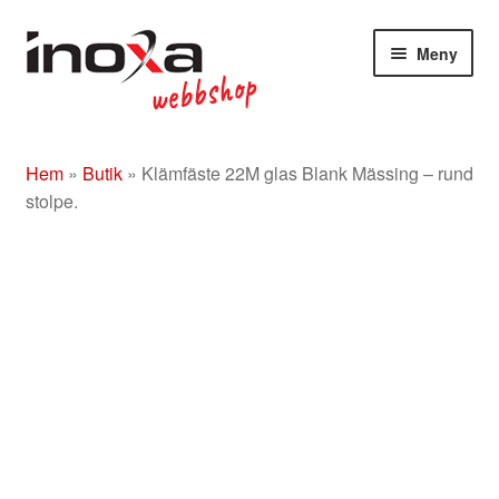
Hoppa
Hoppa
Meny
till
till
navigering
innehåll
Butik
Hem
»
Butik
»
Klämfäste 22M glas Blank Mässing – rund
Om
stolpe.
Beslag rostfritt/mässing/svart
Entrétak
Glasdörrar
Kompletta ledstänger