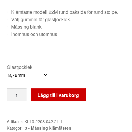
Klämfäste modell 22M rund baksida för rund stolpe.
Välj gummin för glastjocklek.
Mässing blank
Inomhus och utomhus
Glastjocklek:
Klämfäste
Lägg till i varukorg
22M
glas
Blank
Mässing
Artikelnr:
KL10.2208.042.21-1
Kategori:
3 - Mässing klämfästen
-