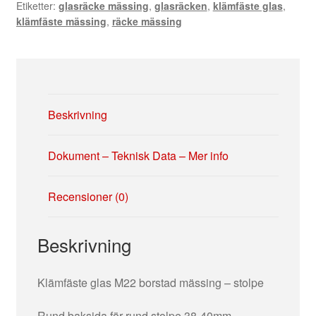
Etiketter:
glasräcke mässing
,
glasräcken
,
klämfäste glas
,
rund
klämfäste mässing
,
räcke mässing
stolpe.
mängd
Beskrivning
Dokument – Teknisk Data – Mer info
Recensioner (0)
Beskrivning
Klämfäste glas M22 borstad mässing – stolpe
Rund baksida för rund stolpe 38-40mm