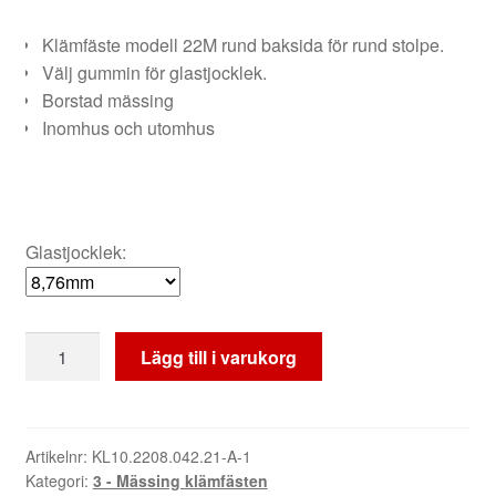
Klämfäste modell 22M rund baksida för rund stolpe.
Välj gummin för glastjocklek.
Borstad mässing
Inomhus och utomhus
Glastjocklek:
Klämfäste
Lägg till i varukorg
22M
glas
Borstad
Mässing
Artikelnr:
KL10.2208.042.21-A-1
Kategori:
3 - Mässing klämfästen
-