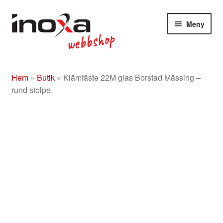
Hoppa
Hoppa
Meny
till
till
navigering
innehåll
Butik
Hem
»
Butik
»
Klämfäste 22M glas Borstad Mässing –
Om
rund stolpe.
Beslag rostfritt/mässing/svart
Entrétak
Glasdörrar
Kompletta ledstänger