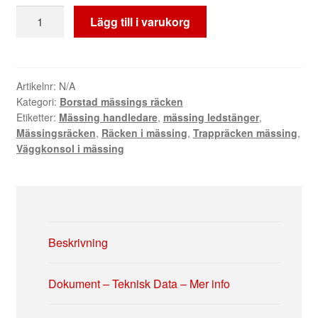
Knopp
Lägg till i varukorg
ledstång
Borstad
mässing
mängd
Artikelnr:
N/A
Kategori:
Borstad mässings räcken
Etiketter:
Mässing handledare
,
mässing ledstänger
,
Mässingsräcken
,
Räcken i mässing
,
Trappräcken mässing
,
Väggkonsol i mässing
Beskrivning
Dokument – Teknisk Data – Mer info