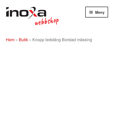
Hoppa
Hoppa
Meny
till
till
navigering
innehåll
Butik
Hem
»
Butik
»
Knopp ledstång Borstad mässing
Om
Beslag rostfritt/mässing/svart
Entrétak
Glasdörrar
Kompletta ledstänger