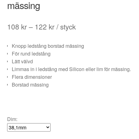
mässing
Prisintervall:
108
kr
–
122
kr
/ styck
108 kr
Knopp ledstång borstad mässing
till
För rund ledstång
122 kr
Lätt välvd
Limmas in i ledstång med Silicon eller lim för mässing.
Flera dimensioner
Borstad mässing
Dim: